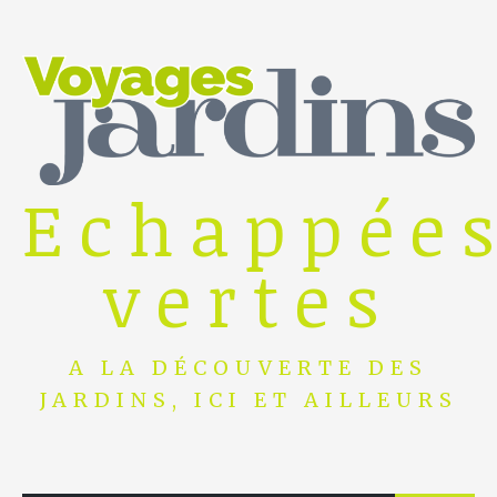
Skip
to
content
Echappée
vertes
A LA DÉCOUVERTE DES
JARDINS, ICI ET AILLEURS