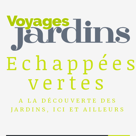
Skip
to
content
Echappée
vertes
A LA DÉCOUVERTE DES
JARDINS, ICI ET AILLEURS