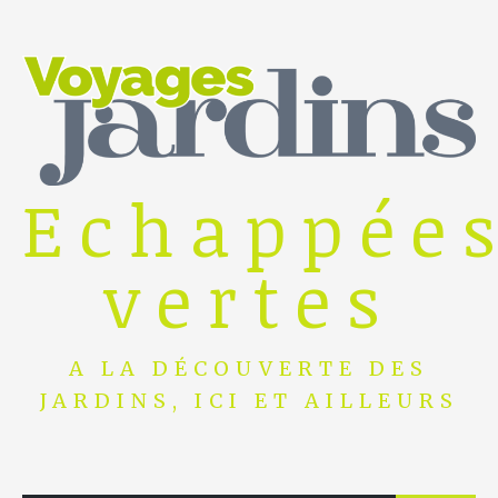
Skip
to
content
Echappée
vertes
A LA DÉCOUVERTE DES
JARDINS, ICI ET AILLEURS