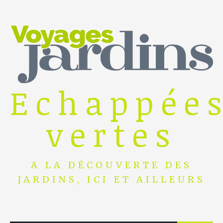
Skip
to
content
Echappée
vertes
A LA DÉCOUVERTE DES
JARDINS, ICI ET AILLEURS