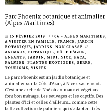
Parc Phoenix botanique et animalier
(Alpes Maritimes)
15 FÉVRIER 2019
06 - ALPES MARITIMES
,
A VISITER EN FAMILLE
,
FRANCE
,
JARDIN
BOTANIQUE
,
JARDINS
,
NON CLASSÉ
ANIMAUX
,
BOTANIQUE
,
CÔTE D'AZUR
,
ENFANTS
,
JARDIN
,
MIDI
,
NICE
,
PACA
,
PALMIER
,
PLANTES EXOTIQUES
,
SERRE
,
TOURISME
,
VISITE
Le parc Phoenix est un jardin botanique et
animalier sur la Côte d'Azur, à Nice exactement.
C'est une arche de Noé où animaux et végétaux
font bon ménage. Les sauvages et les captifs. Des
plantes d’ici et celles d’ailleurs... comme cette
belle collection de palmiers qui s’adaptent très