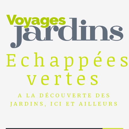
Skip
to
content
Echappée
vertes
A LA DÉCOUVERTE DES
JARDINS, ICI ET AILLEURS